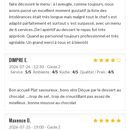
faire découvrir le menu : à l aveugle, comme toujours, nous
avons passé un excellent moment gustatif ,la liste des
intolérances était très longue mais malgré tout le chef s est
adapté parfaitement et surtout s ’est surpassé, avec un menu
de 6 services..De l apéritif au dessert le repas fut très
apprécié. Quand au personnel toujours professionnel et très
agréable. Un grand merci à tous et à bientôt
DIMPRE
E
2026-07-26
- 12:30 - Gäste 2
Service
:
5
/5
Ambiente
:
4
/5
Küche
:
4
/5
Qualität / Preis
:
4
/5
Bon accueil Plat savoureux , bons vins Déçue par le dessert au
chocolat ….trop de sel , trop de croustillant pas assez de
moelleux , bonne mousse au chocolat
Maxence
D
2026-07-25
- 19:00 - Gäste 2