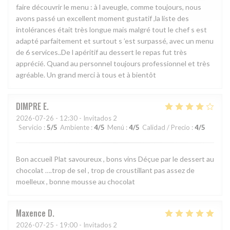
faire découvrir le menu : à l aveugle, comme toujours, nous
avons passé un excellent moment gustatif ,la liste des
intolérances était très longue mais malgré tout le chef s est
adapté parfaitement et surtout s ’est surpassé, avec un menu
de 6 services..De l apéritif au dessert le repas fut très
apprécié. Quand au personnel toujours professionnel et très
agréable. Un grand merci à tous et à bientôt
DIMPRE
E
2026-07-26
- 12:30 - Invitados 2
Servicio
:
5
/5
Ambiente
:
4
/5
Menú
:
4
/5
Calidad / Precio
:
4
/5
Bon accueil Plat savoureux , bons vins Déçue par le dessert au
chocolat ….trop de sel , trop de croustillant pas assez de
moelleux , bonne mousse au chocolat
Maxence
D
2026-07-25
- 19:00 - Invitados 2