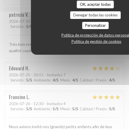
OK, aceptar todas
patricia
V
Denegar todas las cookies
2026-07-30
- 12:15 - Invitados 2
Personalizar
Servicio
:
5
/5
Ambiente
:
5
/5
Menú
:
5
/5
Calidad / Precio
:
5
/5
Política de protección de datos persona
Política de gestión de cookies
Très bon restaurant, bon accueil, service rapide, plats de
qualité copieux et bien présentés.
Edouard
H
2026-07-25
- 20:15 - Invitados 7
Servicio
:
5
/5
Ambiente
:
4
/5
Menú
:
4
/5
Calidad / Precio
:
4
/5
Francine
L
2026-07-26
- 12:30 - Invitados 4
Servicio
:
5
/5
Ambiente
:
5
/5
Menú
:
5
/5
Calidad / Precio
:
5
/5
Nous avions invité nos (grands) petits enfants afin de leur