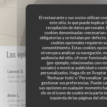
El restaurante y sus socios utilizan co
este sitio, lo que puede implicar 
recopilación de datos personales. 
cookies denominadas «necesarias»
obligatorias y se instalan por defecto
cookies opcionales requieren s
consentimiento. Estas cookies opcio
Las opiniones de nuestros clientes
sirven para analizar su navegación, me
audiencia del sitio, ofrecer funcional
(por ejemplo, relacionadas con re
sociales) o mostrar publicidad o cont
Laurent
D
personalizados. Haga clic en 'Aceptar 
2026-08-05
- 12:45 - Invitados 2
'Rechazar todo' o 'Personalizar' p
Servicio
:
5
/5
Ambiente
:
4
/5
Menú
:
4
/5
Calidad / Precio
:
4
/5
gestionar sus preferencias. Puede c
sus opciones en cualquier momento h
clic en el icono de cookie en la parte i
Annie
L
izquierda de las páginas del sitio
2026-08-05
- 12:15 - Invitados 2
Servicio
:
5
/5
Ambiente
:
4
/5
Menú
:
4
/5
Calidad / Precio
:
4
/5