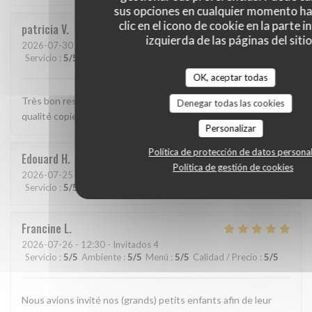
sus opciones en cualquier momento h
clic en el icono de cookie en la parte i
patricia
V
izquierda de las páginas del sitio
2026-07-30
- 12:15 - Invitados 2
Servicio
:
5
/5
Ambiente
:
5
/5
Menú
:
5
/5
Calidad / Precio
:
5
/5
OK, aceptar todas
Très bon restaurant, bon accueil, service rapide, plats de
Denegar todas las cookies
qualité copieux et bien présentés.
Personalizar
Política de protección de datos persona
Edouard
H
Política de gestión de cookies
2026-07-25
- 20:15 - Invitados 7
Servicio
:
5
/5
Ambiente
:
4
/5
Menú
:
4
/5
Calidad / Precio
:
4
/5
Francine
L
2026-07-26
- 12:30 - Invitados 4
Servicio
:
5
/5
Ambiente
:
5
/5
Menú
:
5
/5
Calidad / Precio
:
5
/5
Nous avions invité nos (grands) petits enfants afin de leur