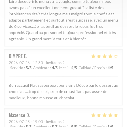
faire découvrir le menu : à l aveugle, comme toujours, nous
avons passé un excellent moment gustatif ,la liste des
intolérances était très longue mais malgré tout le chef s est
adapté parfaitement et surtout s ’est surpassé, avec un menu
de 6 services..De l apéritif au dessert le repas fut très
apprécié. Quand au personnel toujours professionnel et très
agréable. Un grand merci à tous et à bientôt
DIMPRE
E
2026-07-26
- 12:30 - Invitados 2
Servicio
:
5
/5
Ambiente
:
4
/5
Menú
:
4
/5
Calidad / Precio
:
4
/5
Bon accueil Plat savoureux , bons vins Déçue par le dessert au
chocolat ….trop de sel , trop de croustillant pas assez de
moelleux , bonne mousse au chocolat
Maxence
D
2026-07-25
- 19:00 - Invitados 2
Servicio
:
5
/5
Ambiente
:
5
/5
Menú
:
5
/5
Calidad / Precio
:
5
/5