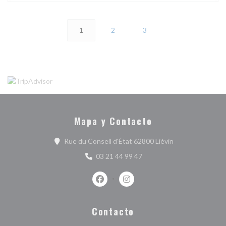
1
2
3
Mapa y Contacto
((abre en una nu
Rue du Conseil d'État 62800 Liévin
03 21 44 99 47
Facebook ((abre en una nueva ventan
Instagram ((abre en una nuev
Contacto