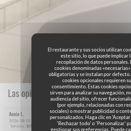
El restaurante y sus socios utilizan co
este sitio, lo que puede implicar 
recopilación de datos personales. 
cookies denominadas «necesarias»
obligatorias y se instalan por defecto
cookies opcionales requieren s
consentimiento. Estas cookies opcio
Las opiniones de nuestros clientes
sirven para analizar su navegación, me
audiencia del sitio, ofrecer funcional
(por ejemplo, relacionadas con re
sociales) o mostrar publicidad o cont
Annie
L
personalizados. Haga clic en 'Aceptar 
2026-08-05
- 12:15 - Invitados 2
'Rechazar todo' o 'Personalizar' p
Servicio
:
5
/5
Ambiente
:
4
/5
Menú
:
4
/5
Calidad / Precio
:
4
/5
gestionar sus preferencias. Puede c