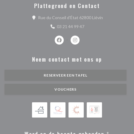
Plattegrond en Contact
((opent in een n
Rue du Conseil d'État 62800 Liévin
03 21 44 99 47
Facebook ((opent in een nieuw venste
Instagram ((opent in een nieu
Neem contact met ons op
RESERVEER EEN TAFEL
VOUCHERS
Word op de hoogte gehouden
*