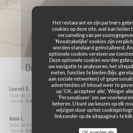
Het restaurant en zijn partners gebr
cookies op deze site, wat kan leiden 
verzameling van persoonsgegeve
'Noodzakelijke' cookies zijn verplich
worden standaard geïnstalleerd. A
optionele cookies vereisen uw toest
Deze optionele cookies worden gebru
Onze gastbeoordelingen
uw navigatie te analyseren, het sitepub
meten, functies te bieden (bijv. gerel
aan sociale netwerken) of gepersonal
advertenties of inhoud weer te geven
Laurent
D
op 'OK, accepteer alle', 'Weiger alle
2026-08-05
- 12:45 - Gasten 2
'Personaliseer' om uw voorkeuren
Service
:
5
/5
Atmosfeer
:
4
/5
Keuken
:
4
/5
Kwaliteit / Prijs
:
4
/5
beheren. U kunt uw keuzes op elk m
wijzigen door op het cookiepictog
linksonder op de sitepagina's te klik
Annie
L
2026-08-05
- 12:15 - Gasten 2
Service
:
5
/5
Atmosfeer
:
4
/5
Keuken
:
4
/5
Kwaliteit / Prijs
:
4
/5
OK, accepteer alle