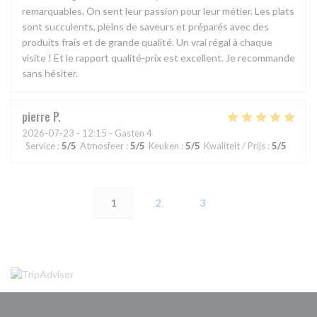
remarquables. On sent leur passion pour leur métier. Les plats
sont succulents, pleins de saveurs et préparés avec des
produits frais et de grande qualité. Un vrai régal à chaque
visite ! Et le rapport qualité-prix est excellent. Je recommande
sans hésiter.
pierre
P
2026-07-23
- 12:15 - Gasten 4
Service
:
5
/5
Atmosfeer
:
5
/5
Keuken
:
5
/5
Kwaliteit / Prijs
:
5
/5
1
2
3