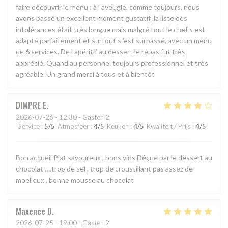
faire découvrir le menu : à l aveugle, comme toujours, nous
avons passé un excellent moment gustatif ,la liste des
intolérances était très longue mais malgré tout le chef s est
adapté parfaitement et surtout s ’est surpassé, avec un menu
de 6 services..De l apéritif au dessert le repas fut très
apprécié. Quand au personnel toujours professionnel et très
agréable. Un grand merci à tous et à bientôt
DIMPRE
E
2026-07-26
- 12:30 - Gasten 2
Service
:
5
/5
Atmosfeer
:
4
/5
Keuken
:
4
/5
Kwaliteit / Prijs
:
4
/5
Bon accueil Plat savoureux , bons vins Déçue par le dessert au
chocolat ….trop de sel , trop de croustillant pas assez de
moelleux , bonne mousse au chocolat
Maxence
D
2026-07-25
- 19:00 - Gasten 2