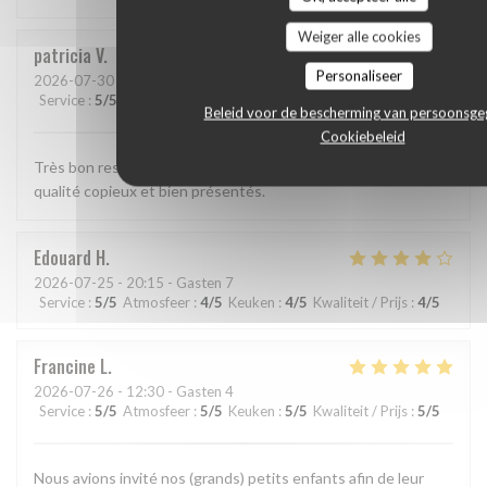
Weiger alle cookies
patricia
V
Personaliseer
2026-07-30
- 12:15 - Gasten 2
Service
:
5
/5
Atmosfeer
:
5
/5
Keuken
:
5
/5
Kwaliteit / Prijs
:
5
/5
Beleid voor de bescherming van persoonsg
Cookiebeleid
Très bon restaurant, bon accueil, service rapide, plats de
qualité copieux et bien présentés.
Edouard
H
2026-07-25
- 20:15 - Gasten 7
Service
:
5
/5
Atmosfeer
:
4
/5
Keuken
:
4
/5
Kwaliteit / Prijs
:
4
/5
Francine
L
2026-07-26
- 12:30 - Gasten 4
Service
:
5
/5
Atmosfeer
:
5
/5
Keuken
:
5
/5
Kwaliteit / Prijs
:
5
/5
Nous avions invité nos (grands) petits enfants afin de leur