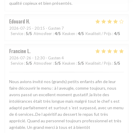
qualité copieux et bien présentés.
Edouard
H
2026-07-25
- 20:15 - Gasten 7
Service
:
5
/5
Atmosfeer
:
4
/5
Keuken
:
4
/5
Kwaliteit / Prijs
:
4
/5
Francine
L
2026-07-26
- 12:30 - Gasten 4
Service
:
5
/5
Atmosfeer
:
5
/5
Keuken
:
5
/5
Kwaliteit / Prijs
:
5
/5
Nous avions invité nos (grands) petits enfants afin de leur
faire découvrir le menu : à l aveugle, comme toujours, nous
avons passé un excellent moment gustatif ,la liste des
intolérances était très longue mais malgré tout le chef s est
adapté parfaitement et surtout s ’est surpassé, avec un menu
de 6 services..De l apéritif au dessert le repas fut très
apprécié. Quand au personnel toujours professionnel et très
agréable. Un grand merci à tous et à bientôt