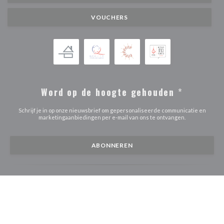
VOUCHERS
Word op de hoogte gehouden
*
Schrijf je in op onze nieuwsbrief om gepersonaliseerde communicatie en
marketingaanbiedingen per e-mail van ons te ontvangen.
ABONNEREN
© 2026 LE CLUB BISTRONOMIQUE LENS-LIÉVIN — RESTAURANT
((OPENT IN EEN
WEBSITE GECREËERD DOOR
ZENCHEF
((opent in een nieuw venster))
((opent in een nieuw venster))
Disclaimer
GEBRUIKSVOORWAARDEN
Beleid bescherming
((opent in een nieuw venster))
((opent in een nieuw venster))
((opent in een
persoonsgegevens
Cookies beleid
Toegankelijkheid