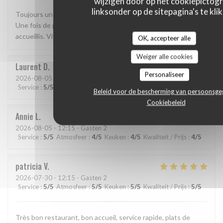
wijzigen door op het cookiepictog
linksonder op de sitepagina's te klik
Toujours un très bon moment partagé au Club Bistronomique.
Une fois de plus le repas était un régal ! Toujours bien
accueillis. Vivement notre prochaine visite 😊
OK, accepteer alle
Weiger alle cookies
Laurent
D
Personaliseer
2026-08-05
- 12:45 - Gasten 2
Service
:
5
/5
Atmosfeer
:
4
/5
Keuken
:
4
/5
Kwaliteit / Prijs
:
4
/5
Beleid voor de bescherming van persoonsg
Cookiebeleid
Annie
L
2026-08-05
- 12:15 - Gasten 2
Service
:
5
/5
Atmosfeer
:
4
/5
Keuken
:
4
/5
Kwaliteit / Prijs
:
4
/5
patricia
V
2026-07-30
- 12:15 - Gasten 2
Service
:
5
/5
Atmosfeer
:
5
/5
Keuken
:
5
/5
Kwaliteit / Prijs
:
5
/5
Très bon restaurant, bon accueil, service rapide, plats de