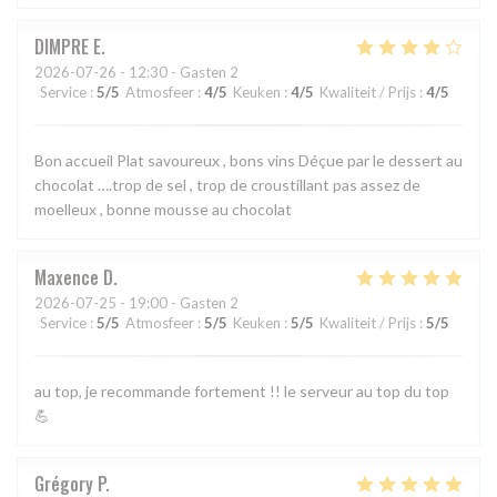
DIMPRE
E
2026-07-26
- 12:30 - Gasten 2
Service
:
5
/5
Atmosfeer
:
4
/5
Keuken
:
4
/5
Kwaliteit / Prijs
:
4
/5
Bon accueil Plat savoureux , bons vins Déçue par le dessert au
chocolat ….trop de sel , trop de croustillant pas assez de
moelleux , bonne mousse au chocolat
Maxence
D
2026-07-25
- 19:00 - Gasten 2
Service
:
5
/5
Atmosfeer
:
5
/5
Keuken
:
5
/5
Kwaliteit / Prijs
:
5
/5
au top, je recommande fortement !! le serveur au top du top
💪
Grégory
P