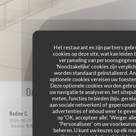
Het restaurant en zijn partners gebr
cookies op deze site, wat kan leiden 
verzameling van persoonsgegeve
'Noodzakelijke' cookies zijn verplich
worden standaard geïnstalleerd. A
optionele cookies vereisen uw toest
Deze optionele cookies worden gebru
Onze gastbeoordelingen
uw navigatie te analyseren, het sitepub
meten, functies te bieden (bijv. gerel
aan sociale netwerken) of gepersonal
advertenties of inhoud weer te geven
Nadine
C
op 'OK, accepteer alle', 'Weiger alle
2026-08-09
- 12:15 - Gasten 3
'Personaliseer' om uw voorkeuren
Service
:
5
/5
Atmosfeer
:
5
/5
Keuken
:
5
/5
Kwaliteit / Prijs
:
5
/5
beheren. U kunt uw keuzes op elk m