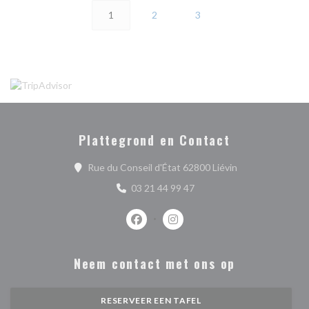
1
2
3
Plattegrond en Contact
((opent in een n
Rue du Conseil d'État 62800 Liévin
03 21 44 99 47
Facebook ((opent in een nieuw venste
Instagram ((opent in een nieu
Neem contact met ons op
RESERVEER EEN TAFEL