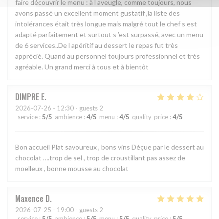
faire découvrir le menu : à l aveugle, comme toujours, nous
avons passé un excellent moment gustatif ,la liste des
intolérances était très longue mais malgré tout le chef s est
adapté parfaitement et surtout s ’est surpassé, avec un menu
de 6 services..De l apéritif au dessert le repas fut très
apprécié. Quand au personnel toujours professionnel et très
agréable. Un grand merci à tous et à bientôt
DIMPRE
E
2026-07-26
- 12:30 - guests 2
service
:
5
/5
ambience
:
4
/5
menu
:
4
/5
quality_price
:
4
/5
Bon accueil Plat savoureux , bons vins Déçue par le dessert au
chocolat ….trop de sel , trop de croustillant pas assez de
moelleux , bonne mousse au chocolat
Maxence
D
2026-07-25
- 19:00 - guests 2
service
:
5
/5
ambience
:
5
/5
menu
:
5
/5
quality_price
:
5
/5