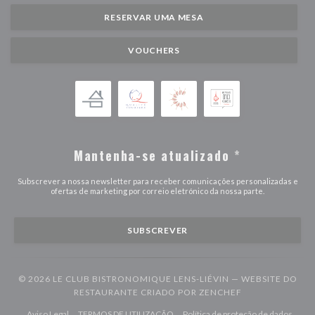
RESERVAR UMA MESA
VOUCHERS
Mantenha-se atualizado
*
Subscrever a nossa newsletter para receber comunicações personalizadas e
ofertas de marketing por correio eletrónico da nossa parte.
SUBSCREVER
© 2026 LE CLUB BISTRONOMIQUE LENS-LIÉVIN — WEBSITE DO
((ABRE NUMA N
RESTAURANTE CRIADO POR
ZENCHEF
((abre numa nova janela))
((abre numa nova janela))
Aviso Legal
TERMOS DE UTILIZAÇÃO
Política de proteção de dados