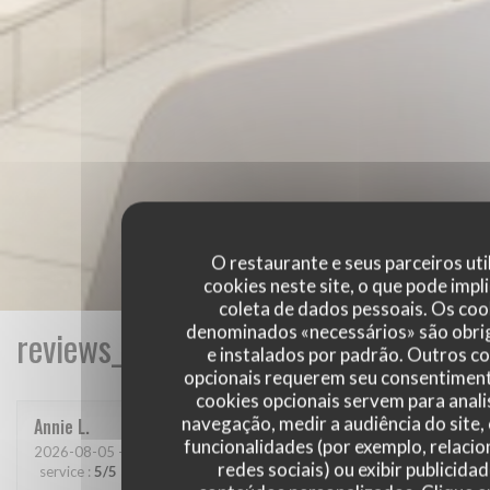
O restaurante e seus parceiros uti
cookies neste site, o que pode impli
coleta de dados pessoais. Os coo
denominados «necessários» são obri
reviews_from_our_clients_following_
e instalados por padrão. Outros c
opcionais requerem seu consentiment
cookies opcionais servem para anali
navegação, medir a audiência do site,
Annie
L
funcionalidades (por exemplo, relaci
2026-08-05
- 12:15 - guests 2
redes sociais) ou exibir publicida
service
:
5
/5
ambience
:
4
/5
menu
:
4
/5
quality_price
:
4
/5