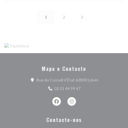
1
2
3
Mapa e Contacto
((abre numa nova 
Rue du Conseil d'État 62800 Liévin
03 21 44 99 47
Facebook ((abre numa nova janela))
Instagram ((abre numa nova j
Contacte-nos