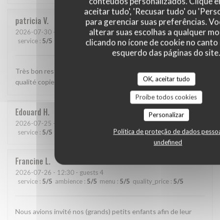
conteúdos personalizados. Clique 
aceitar tudo', 'Recusar tudo' ou 'Pers
patricia
V
para gerenciar suas preferências. V
alterar suas escolhas a qualquer 
2026-07-30
- 12:15 - guests 2
service
:
5
/5
ambience
:
5
/5
menu
:
5
/5
quality_price
:
5
/5
clicando no ícone de cookie no canto 
esquerdo das páginas do site
Très bon restaurant, bon accueil, service rapide, plats de
OK, aceitar tudo
qualité copieux et bien présentés.
Proíbe todos cookies
Edouard
H
Personalizar
2026-07-25
- 20:15 - guests 7
Política de proteção de dados pesso
service
:
5
/5
ambience
:
4
/5
menu
:
4
/5
quality_price
:
4
/5
undefined
Francine
L
2026-07-26
- 12:30 - guests 4
service
:
5
/5
ambience
:
5
/5
menu
:
5
/5
quality_price
:
5
/5
Nous avions invité nos (grands) petits enfants afin de leur