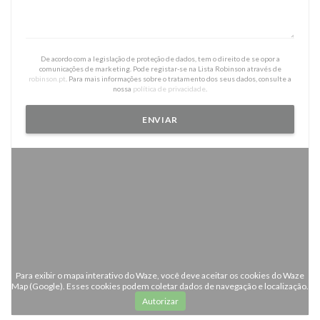
De acordo com a legislação de proteção de dados, tem o direito de se opor a
comunicações de marketing. Pode registar-se na Lista Robinson através de
robinson.pt
. Para mais informações sobre o tratamento dos seus dados, consulte a
nossa
política de privacidade
.
Para exibir o mapa interativo do Waze, você deve aceitar os cookies do Waze
Map (Google). Esses cookies podem coletar dados de navegação e localização.
Autorizar