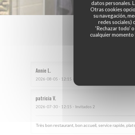
datos personales. L
Otras cookies opcio
su navegación, med
redes sociales) 
'Rechazar todo' o
cualquier momento ha
Las opinion
Annie
L
2026-08-05
- 12:15 - Invitados 2
patricia
V
2026-07-30
- 12:15 - Invitados 2
Très bon restaurant, bon accueil, service rapide, plat