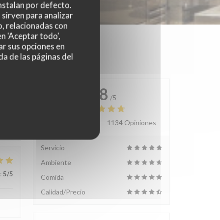
nstalan por defecto.
sirven para analizar
o, relacionadas con
n 'Aceptar todo',
ar sus opciones en
da de las páginas del
4.8
/5
Valoración media —
1134 Opiniones
:
4
/5
Servicio
Ambiente
:
5
/5
Comida
Calidad/Precio