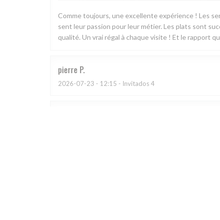
Comme toujours, une excellente expérience ! Les ser
sent leur passion pour leur métier. Les plats sont su
qualité. Un vrai régal à chaque visite ! Et le rapport 
pierre
P
2026-07-23
- 12:15 - Invitados 4
Sylvain
H
2026-07-23
- 19:30 - Invitados 2
Très beau restaurant, très bon. En revanche domage 
plus deux menus mais il faut réserver la veille pour le