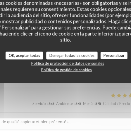
as cookies denominadas «necesarias» son obligatorias y se i
nales requieren su consentimiento. Estas cookies opcionales 
ir la audiencia del sitio, ofrecer funcionalidades (por ejempl
o mostrar publicidad o contenidos personalizados. Haga clic e
 'Personalizar' para gestionar sus preferencias. Puede cambi
ciendo clic en el icono de cookie en la parte inferior izquier
sitio.
es de nuestros clientes
OK, aceptar todas
Denegar todas las cookies
Personalizar
Política de protección de datos personales
Política de gestión de cookies
Servicio
:
5
/5
Ambiente
:
4
/5
Menú
:
4
/5
Calidad / Precio
Servicio
:
5
/5
Ambiente
:
5
/5
Menú
:
5
/5
Calidad / Precio
s de qualité copieux et bien présentés.