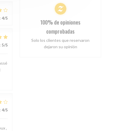
:
4
/5
100% de opiniones
comprobadas
Solo los clientes que reservaron
:
5
/5
dejaron su opinión
passé
t
:
4
/5
ux ,