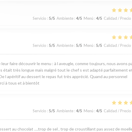
Servicio
:
5
/5
Ambiente
:
4
/5
Menú
:
4
/5
Calidad / Precio
Servicio
:
5
/5
Ambiente
:
5
/5
Menú
:
5
/5
Calidad / Precio
e leur faire découvrir le menu : à l aveugle, comme toujours, nous avons 
es était très longue mais malgré tout le chef s est adapté parfaitement e
De l apéritif au dessert le repas fut très apprécié. Quand au personnel
ci à tous et à bientôt
Servicio
:
5
/5
Ambiente
:
4
/5
Menú
:
4
/5
Calidad / Precio
ssert au chocolat ….trop de sel , trop de croustillant pas assez de moelle