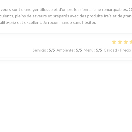
veurs sont d’une gentillesse et d’un professionnalisme remarquables. 
cculents, pleins de saveurs et préparés avec des produits frais et de gra
qualité-prix est excellent. Je recommande sans hésiter.
Servicio
:
5
/5
Ambiente
:
5
/5
Menú
:
5
/5
Calidad / Precio
Servicio
:
5
/5
Ambiente
:
2
/5
Menú
:
5
/5
Calidad / Precio
dans manger avec des voitures ! Ce trouve en haut d'un garage Volvo...
 deuxième...
1
2
3