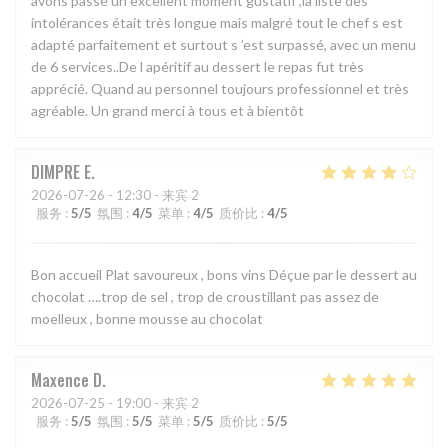
avons passé un excellent moment gustatif ,la liste des
intolérances était très longue mais malgré tout le chef s est
adapté parfaitement et surtout s ’est surpassé, avec un menu
de 6 services..De l apéritif au dessert le repas fut très
apprécié. Quand au personnel toujours professionnel et très
agréable. Un grand merci à tous et à bientôt
DIMPRE
E
2026-07-26
- 12:30 - 来宾 2
服务
:
5
/5
氛围
:
4
/5
菜单
:
4
/5
质价比
:
4
/5
Bon accueil Plat savoureux , bons vins Déçue par le dessert au
chocolat ….trop de sel , trop de croustillant pas assez de
moelleux , bonne mousse au chocolat
Maxence
D
2026-07-25
- 19:00 - 来宾 2
服务
:
5
/5
氛围
:
5
/5
菜单
:
5
/5
质价比
:
5
/5