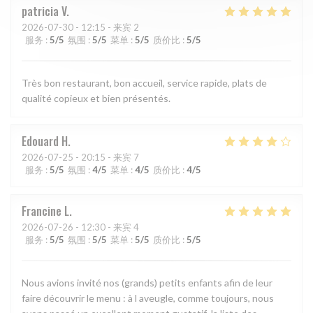
patricia
V
2026-07-30
- 12:15 - 来宾 2
服务
:
5
/5
氛围
:
5
/5
菜单
:
5
/5
质价比
:
5
/5
Très bon restaurant, bon accueil, service rapide, plats de
qualité copieux et bien présentés.
Edouard
H
2026-07-25
- 20:15 - 来宾 7
服务
:
5
/5
氛围
:
4
/5
菜单
:
4
/5
质价比
:
4
/5
Francine
L
2026-07-26
- 12:30 - 来宾 4
服务
:
5
/5
氛围
:
5
/5
菜单
:
5
/5
质价比
:
5
/5
Nous avions invité nos (grands) petits enfants afin de leur
faire découvrir le menu : à l aveugle, comme toujours, nous