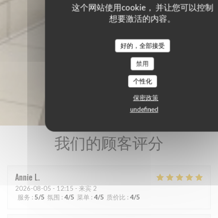
这个网站使用cookie， 并让您可以控制
想要激活的内容。
好的，全部接受
禁用
个性化
保密政策
undefined
我们的顾客评分
Annie
L
2026-08-05
- 12:15 - 来宾 2
服务
:
5
/5
氛围
:
4
/5
菜单
:
4
/5
质价比
:
4
/5