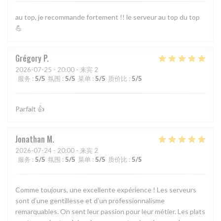
au top, je recommande fortement !! le serveur au top du top
💪
Grégory
P
2026-07-25
- 20:00 - 来宾 2
服务
:
5
/5
氛围
:
5
/5
菜单
:
5
/5
质价比
:
5
/5
Parfait 👍
Jonathan
M
2026-07-24
- 20:00 - 来宾 2
服务
:
5
/5
氛围
:
5
/5
菜单
:
5
/5
质价比
:
5
/5
Comme toujours, une excellente expérience ! Les serveurs
sont d’une gentillesse et d’un professionnalisme
remarquables. On sent leur passion pour leur métier. Les plats