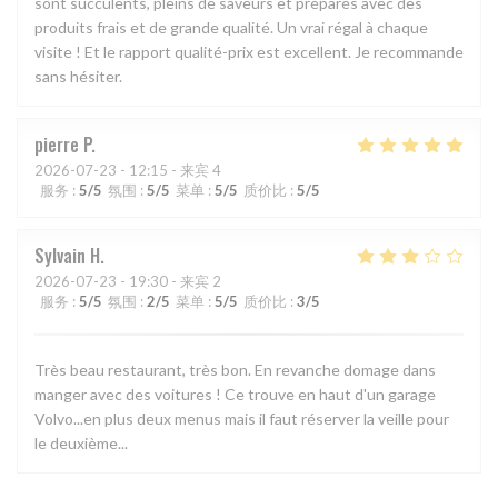
sont succulents, pleins de saveurs et préparés avec des
produits frais et de grande qualité. Un vrai régal à chaque
visite ! Et le rapport qualité-prix est excellent. Je recommande
sans hésiter.
pierre
P
2026-07-23
- 12:15 - 来宾 4
服务
:
5
/5
氛围
:
5
/5
菜单
:
5
/5
质价比
:
5
/5
Sylvain
H
2026-07-23
- 19:30 - 来宾 2
服务
:
5
/5
氛围
:
2
/5
菜单
:
5
/5
质价比
:
3
/5
Très beau restaurant, très bon. En revanche domage dans
manger avec des voitures ! Ce trouve en haut d'un garage
Volvo...en plus deux menus mais il faut réserver la veille pour
le deuxième...