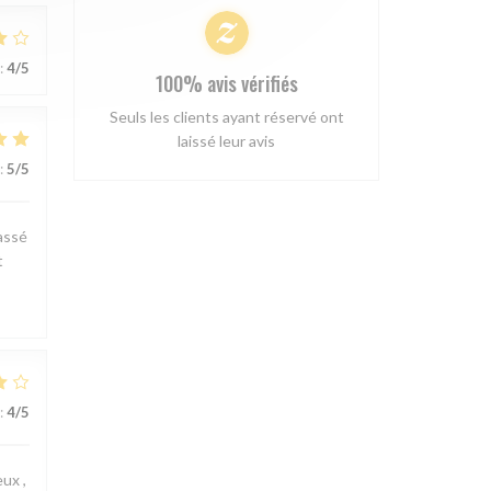
:
4
/5
100% avis vérifiés
Seuls les clients ayant réservé ont
laissé leur avis
:
5
/5
passé
t
:
4
/5
ux ,