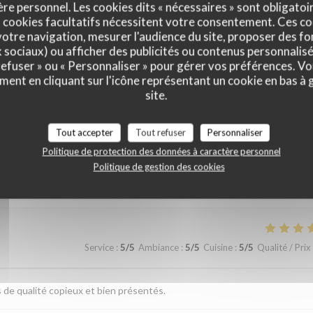
e personnel. Les cookies dits « nécessaires » sont obligatoir
 cookies facultatifs nécessitent votre consentement. Ces co
otre navigation, mesurer l'audience du site, proposer des fon
x sociaux) ou afficher des publicités ou contenus personnalisé
 refuser » ou « Personnaliser » pour gérer vos préférences. V
ment en cliquant sur l'icône représentant un cookie en bas à
site.
vis de nos clients
Tout accepter
Tout refuser
Personnaliser
Politique de protection des données à caractère personnel
Politique de gestion des cookies
Service
:
5
/5
Ambiance
:
4
/5
Cuisine
:
4
/5
Qualité / Prix
Service
:
5
/5
Ambiance
:
5
/5
Cuisine
:
5
/5
Qualité / Prix
s de qualité copieux et bien présentés.