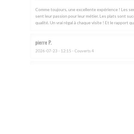
Comme toujours, une excellente expérience ! Les ser
sent leur passion pour leur métier. Les plats sont su
qualité. Un vrai régal à chaque visite ! Et le rapport 
pierre
P
2026-07-23
- 12:15 - Couverts 4
Sylvain
H
2026-07-23
- 19:30 - Couverts 2
Très beau restaurant, très bon. En revanche domage 
plus deux menus mais il faut réserver la veille pour le