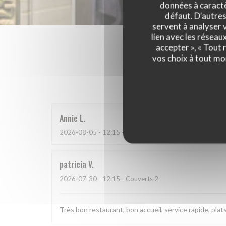
données à caractèr
défaut. D'autres
servent à analyser v
lien avec les réseau
accepter », « Tout
vos choix à tout mo
Les a
Annie
L
2026-08-05
- 12:15 - Couverts 2
patricia
V
2026-07-30
- 12:15 - Couverts 2
Très bon restaurant, bon accueil, service rapide, plat