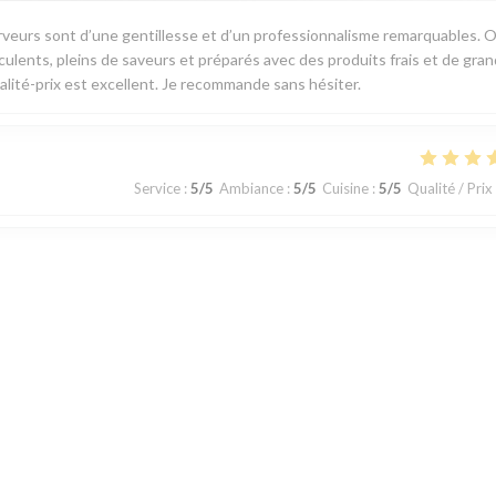
veurs sont d’une gentillesse et d’un professionnalisme remarquables. 
cculents, pleins de saveurs et préparés avec des produits frais et de gra
qualité-prix est excellent. Je recommande sans hésiter.
Service
:
5
/5
Ambiance
:
5
/5
Cuisine
:
5
/5
Qualité / Prix
Service
:
5
/5
Ambiance
:
2
/5
Cuisine
:
5
/5
Qualité / Prix
dans manger avec des voitures ! Ce trouve en haut d'un garage Volvo...
 deuxième...
1
2
3