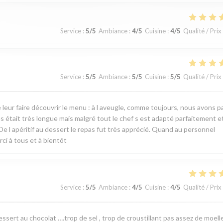
Service
:
5
/5
Ambiance
:
4
/5
Cuisine
:
4
/5
Qualité / Prix
Service
:
5
/5
Ambiance
:
5
/5
Cuisine
:
5
/5
Qualité / Prix
e leur faire découvrir le menu : à l aveugle, comme toujours, nous avons 
es était très longue mais malgré tout le chef s est adapté parfaitement e
De l apéritif au dessert le repas fut très apprécié. Quand au personnel
ci à tous et à bientôt
Service
:
5
/5
Ambiance
:
4
/5
Cuisine
:
4
/5
Qualité / Prix
ssert au chocolat ….trop de sel , trop de croustillant pas assez de moelle