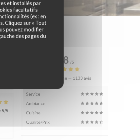
es et installés par
okies facultatifs
ctionnalités (ex : en
s. Cliquez sur « Tout
ous pouvez modifier
 gauche des pages du
4.8
/5
Note moyenne —
1133 avis
:
4
/5
Service
Ambiance
:
5
/5
Cuisine
Qualité/Prix