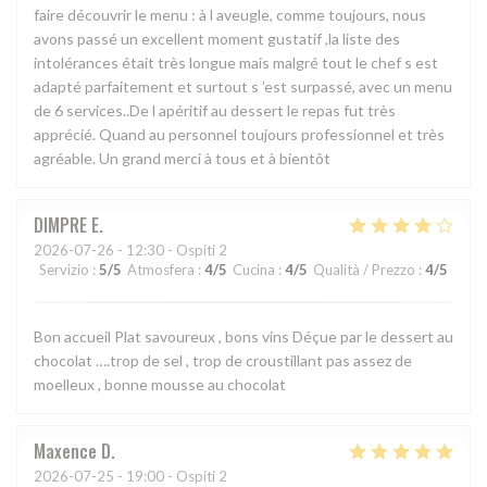
faire découvrir le menu : à l aveugle, comme toujours, nous
avons passé un excellent moment gustatif ,la liste des
intolérances était très longue mais malgré tout le chef s est
adapté parfaitement et surtout s ’est surpassé, avec un menu
de 6 services..De l apéritif au dessert le repas fut très
apprécié. Quand au personnel toujours professionnel et très
agréable. Un grand merci à tous et à bientôt
DIMPRE
E
2026-07-26
- 12:30 - Ospiti 2
Servizio
:
5
/5
Atmosfera
:
4
/5
Cucina
:
4
/5
Qualità / Prezzo
:
4
/5
Bon accueil Plat savoureux , bons vins Déçue par le dessert au
chocolat ….trop de sel , trop de croustillant pas assez de
moelleux , bonne mousse au chocolat
Maxence
D
2026-07-25
- 19:00 - Ospiti 2