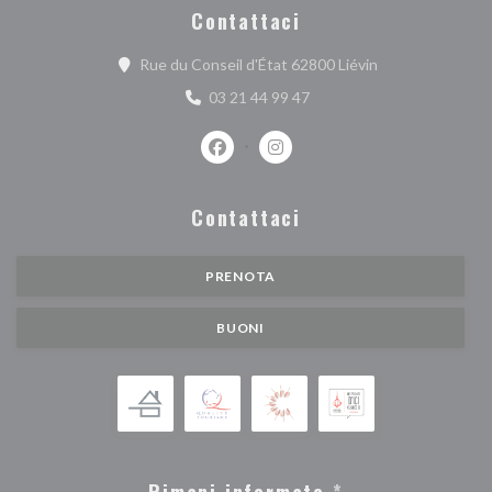
Contattaci
((apre una nuova 
Rue du Conseil d'État 62800 Liévin
03 21 44 99 47
Facebook ((apre una nuova finestra))
Instagram ((apre una nuova fi
Contattaci
PRENOTA
BUONI
Rimani informato
*