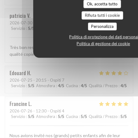
Ok, accetta tutto
patricia
V
Rifiuta tutti i cookie
2026-07-30
- 12:15 - Ospiti 2
Personalizza
Servizio
:
5
/5
Atmosfera
:
5
/5
Cucina
:
5
/5
Qualità / Prezzo
:
5
/5
Politica di protezione dei dati personal
Politica di gestione dei cookie
Très bon restaurant, bon accueil, service rapide, plats de
qualité copieux et bien présentés.
Edouard
H
2026-07-25
- 20:15 - Ospiti 7
Servizio
:
5
/5
Atmosfera
:
4
/5
Cucina
:
4
/5
Qualità / Prezzo
:
4
/5
Francine
L
2026-07-26
- 12:30 - Ospiti 4
Servizio
:
5
/5
Atmosfera
:
5
/5
Cucina
:
5
/5
Qualità / Prezzo
:
5
/5
Nous avions invité nos (grands) petits enfants afin de leur