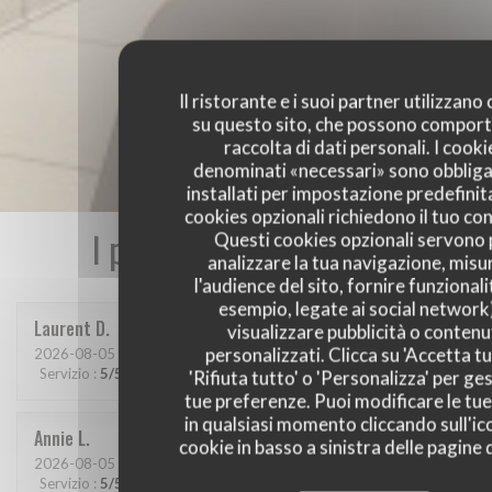
Il ristorante e i suoi partner utilizzano
su questo sito, che possono comport
raccolta di dati personali. I cooki
denominati «necessari» sono obbliga
installati per impostazione predefinita
cookies opzionali richiedono il tuo co
I pareri dei nostri clienti
Questi cookies opzionali servono 
analizzare la tua navigazione, misu
l'audience del sito, fornire funzionali
esempio, legate ai social network
Laurent
D
visualizzare pubblicità o contenu
personalizzati. Clicca su 'Accetta tu
2026-08-05
- 12:45 - Ospiti 2
Servizio
:
5
/5
Atmosfera
:
4
/5
Cucina
:
4
/5
Qualità / Prezzo
:
4
/5
'Rifiuta tutto' o 'Personalizza' per ges
tue preferenze. Puoi modificare le tue
in qualsiasi momento cliccando sull'ic
Annie
L
cookie in basso a sinistra delle pagine d
2026-08-05
- 12:15 - Ospiti 2
Servizio
:
5
/5
Atmosfera
:
4
/5
Cucina
:
4
/5
Qualità / Prezzo
:
4
/5