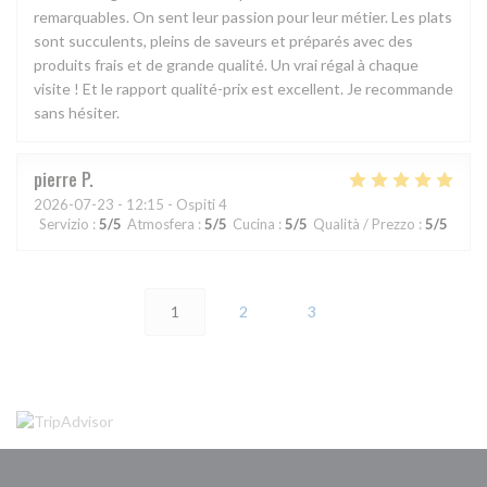
remarquables. On sent leur passion pour leur métier. Les plats
sont succulents, pleins de saveurs et préparés avec des
produits frais et de grande qualité. Un vrai régal à chaque
visite ! Et le rapport qualité-prix est excellent. Je recommande
sans hésiter.
pierre
P
2026-07-23
- 12:15 - Ospiti 4
Servizio
:
5
/5
Atmosfera
:
5
/5
Cucina
:
5
/5
Qualità / Prezzo
:
5
/5
1
2
3