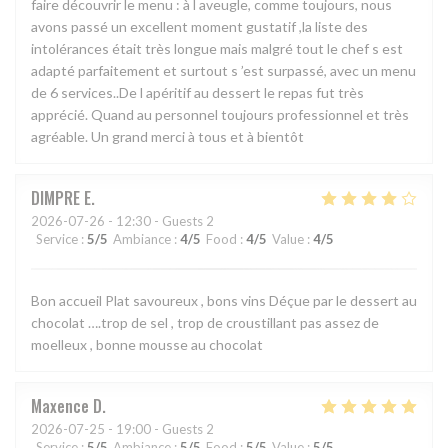
faire découvrir le menu : à l aveugle, comme toujours, nous
avons passé un excellent moment gustatif ,la liste des
intolérances était très longue mais malgré tout le chef s est
adapté parfaitement et surtout s ’est surpassé, avec un menu
de 6 services..De l apéritif au dessert le repas fut très
apprécié. Quand au personnel toujours professionnel et très
agréable. Un grand merci à tous et à bientôt
DIMPRE
E
2026-07-26
- 12:30 - Guests 2
Service
:
5
/5
Ambiance
:
4
/5
Food
:
4
/5
Value
:
4
/5
Bon accueil Plat savoureux , bons vins Déçue par le dessert au
chocolat ….trop de sel , trop de croustillant pas assez de
moelleux , bonne mousse au chocolat
Maxence
D
2026-07-25
- 19:00 - Guests 2
Service
:
5
/5
Ambiance
:
5
/5
Food
:
5
/5
Value
:
5
/5