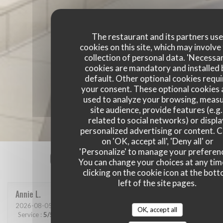
The restaurant and its partners us
cookies on this site, which may involve
collection of personal data. 'Necessa
cookies are mandatory and installed 
default. Other optional cookies requi
your consent. These optional cookies 
used to analyze your browsing, meas
site audience, provide features (e.g.
related to social networks) or displ
personalized advertising or content. C
on 'OK, accept all', 'Deny all' or
Our customer ratings
'Personalize' to manage your preferen
You can change your choices at any tim
clicking on the cookie icon at the bot
left of the site pages.
Annie
L
2026-08-05
- 12:15 - Guests 2
OK, accept all
Service
:
5
/5
Ambiance
:
4
/5
Food
:
4
/5
Value
:
4
/5