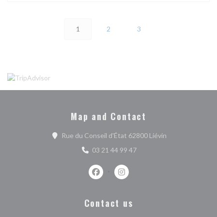
1
2
3
Map and Contact
((opens in a new
Rue du Conseil d'État 62800 Liévin
03 21 44 99 47
Facebook ((opens in a new window))
Instagram ((opens in a new w
Contact us