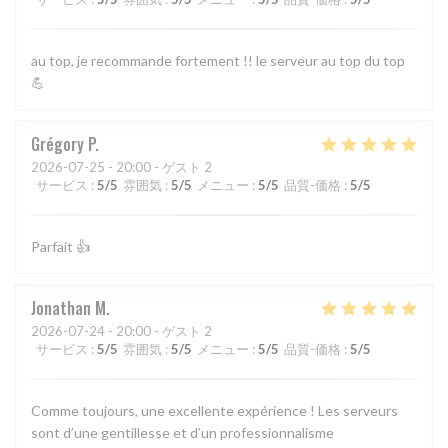
au top, je recommande fortement !! le serveur au top du top
💪
Grégory
P
2026-07-25
- 20:00 - ゲスト 2
サービス
:
5
/5
雰囲気
:
5
/5
メニュー
:
5
/5
品質-価格
:
5
/5
Parfait 👍
Jonathan
M
2026-07-24
- 20:00 - ゲスト 2
サービス
:
5
/5
雰囲気
:
5
/5
メニュー
:
5
/5
品質-価格
:
5
/5
Comme toujours, une excellente expérience ! Les serveurs
sont d’une gentillesse et d’un professionnalisme