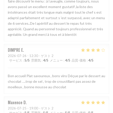
faire découvrir le menu : à l aveugle, comme toujours, nous
avons passé un excellent moment gustatif ,la liste des
intolérances était très longue mais malgré tout le chef s est
adapté parfaitement et surtout s ’est surpassé, avec un menu
de 6 services..De l apéritif au dessert le repas fut très
apprécié. Quand au personnel toujours professionnel et très
agréable. Un grand merci à tous et à bientôt
DIMPRE
E
2026-07-26
- 12:30 - ゲスト 2
サービス
:
5
/5
雰囲気
:
4
/5
メニュー
:
4
/5
品質-価格
:
4
/5
Bon accueil Plat savoureux , bons vins Déçue par le dessert au
chocolat ….trop de sel , trop de croustillant pas assez de
moelleux , bonne mousse au chocolat
Maxence
D
2026-07-25
- 19:00 - ゲスト 2
サービス
:
5
/5
雰囲気
:
5
/5
メニュー
:
5
/5
品質-価格
:
5
/5