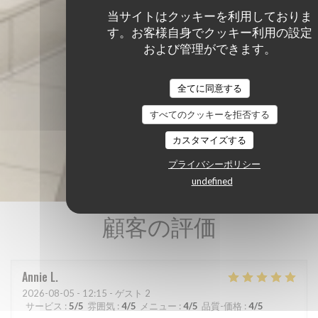
当サイトはクッキーを利用しておりま
す。お客様自身でクッキー利用の設定
および管理ができます。
全てに同意する
すべてのクッキーを拒否する
カスタマイズする
プライバシーポリシー
undefined
顧客の評価
Annie
L
2026-08-05
- 12:15 - ゲスト 2
サービス
:
5
/5
雰囲気
:
4
/5
メニュー
:
4
/5
品質-価格
:
4
/5