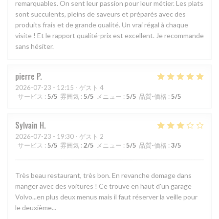
remarquables. On sent leur passion pour leur métier. Les plats
sont succulents, pleins de saveurs et préparés avec des
produits frais et de grande qualité. Un vrai régal à chaque
visite ! Et le rapport qualité-prix est excellent. Je recommande
sans hésiter.
pierre
P
2026-07-23
- 12:15 - ゲスト 4
サービス
:
5
/5
雰囲気
:
5
/5
メニュー
:
5
/5
品質-価格
:
5
/5
Sylvain
H
2026-07-23
- 19:30 - ゲスト 2
サービス
:
5
/5
雰囲気
:
2
/5
メニュー
:
5
/5
品質-価格
:
3
/5
Très beau restaurant, très bon. En revanche domage dans
manger avec des voitures ! Ce trouve en haut d'un garage
Volvo...en plus deux menus mais il faut réserver la veille pour
le deuxième...