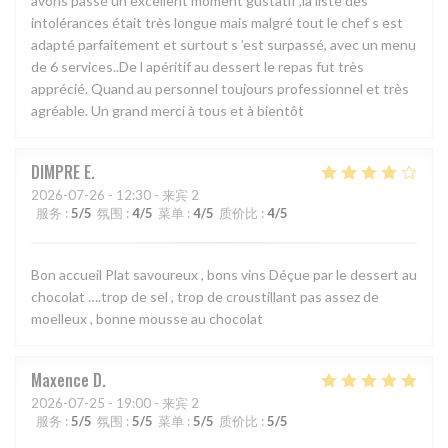
avons passé un excellent moment gustatif ,la liste des
intolérances était très longue mais malgré tout le chef s est
adapté parfaitement et surtout s ’est surpassé, avec un menu
de 6 services..De l apéritif au dessert le repas fut très
apprécié. Quand au personnel toujours professionnel et très
agréable. Un grand merci à tous et à bientôt
DIMPRE
E
2026-07-26
- 12:30 - 来宾 2
服务
:
5
/5
氛围
:
4
/5
菜单
:
4
/5
质价比
:
4
/5
Bon accueil Plat savoureux , bons vins Déçue par le dessert au
chocolat ….trop de sel , trop de croustillant pas assez de
moelleux , bonne mousse au chocolat
Maxence
D
2026-07-25
- 19:00 - 来宾 2
服务
:
5
/5
氛围
:
5
/5
菜单
:
5
/5
质价比
:
5
/5