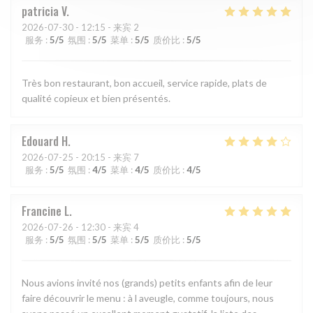
patricia
V
2026-07-30
- 12:15 - 来宾 2
服务
:
5
/5
氛围
:
5
/5
菜单
:
5
/5
质价比
:
5
/5
Très bon restaurant, bon accueil, service rapide, plats de
qualité copieux et bien présentés.
Edouard
H
2026-07-25
- 20:15 - 来宾 7
服务
:
5
/5
氛围
:
4
/5
菜单
:
4
/5
质价比
:
4
/5
Francine
L
2026-07-26
- 12:30 - 来宾 4
服务
:
5
/5
氛围
:
5
/5
菜单
:
5
/5
质价比
:
5
/5
Nous avions invité nos (grands) petits enfants afin de leur
faire découvrir le menu : à l aveugle, comme toujours, nous