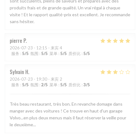
sont succulents, pleins de saveurs et préparés avec des
produits frais et de grande qualité. Un vrai régal à chaque
visite ! Et le rapport qualité-prix est excellent. Je recommande
sans hésiter.
pierre
P
2026-07-23
- 12:15 - 来宾 4
服务
:
5
/5
氛围
:
5
/5
菜单
:
5
/5
质价比
:
5
/5
Sylvain
H
2026-07-23
- 19:30 - 来宾 2
服务
:
5
/5
氛围
:
2
/5
菜单
:
5
/5
质价比
:
3
/5
Très beau restaurant, très bon. En revanche domage dans
manger avec des voitures ! Ce trouve en haut d'un garage
Volvo...en plus deux menus mais il faut réserver la veille pour
le deuxième...