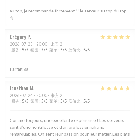
au top, je recommande fortement !! le serveur au top du top
💪
Grégory
P
2026-07-25
- 20:00 - 来宾 2
服务
:
5
/5
氛围
:
5
/5
菜单
:
5
/5
质价比
:
5
/5
Parfait 👍
Jonathan
M
2026-07-24
- 20:00 - 来宾 2
服务
:
5
/5
氛围
:
5
/5
菜单
:
5
/5
质价比
:
5
/5
Comme toujours, une excellente expérience ! Les serveurs
sont d’une gentillesse et d’un professionnalisme
remarquables. On sent leur passion pour leur métier. Les plats