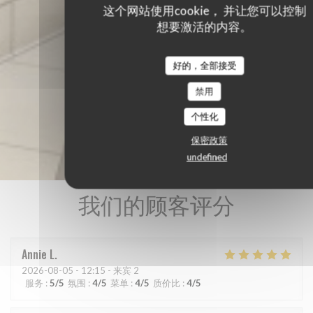
这个网站使用cookie， 并让您可以控制
想要激活的内容。
好的，全部接受
禁用
个性化
保密政策
undefined
我们的顾客评分
Annie
L
2026-08-05
- 12:15 - 来宾 2
服务
:
5
/5
氛围
:
4
/5
菜单
:
4
/5
质价比
:
4
/5