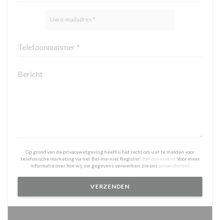
Op grond van de privacywetgeving heeft u het recht om u af te melden voor
telefonische marketing via het Bel-me-niet Register:
bel-me-niet.nl
. Voor meer
informatie over hoe wij uw gegevens verwerken, zie ons
privacybeleid
.