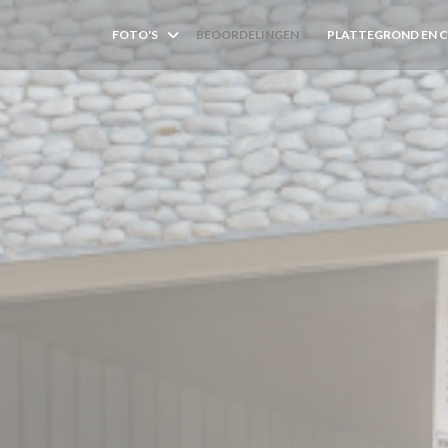
FOTO'S
BEOORDELINGEN
PLATTEGROND EN 
((OPENT IN EEN NIEUW