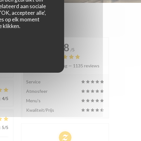
relateerd aan sociale
OK, accepteer alle',
zes op elk moment
 klikken.
4.8
/5
Gemiddelde rating —
1135 reviews
:
4
/5
Service
Atmosfeer
:
4
/5
Menu's
Kwaliteit/Prijs
:
5
/5