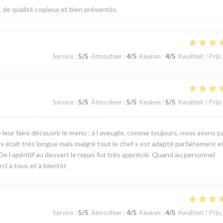
s de qualité copieux et bien présentés.
Service
:
5
/5
Atmosfeer
:
4
/5
Keuken
:
4
/5
Kwaliteit / Prijs
Service
:
5
/5
Atmosfeer
:
5
/5
Keuken
:
5
/5
Kwaliteit / Prijs
e leur faire découvrir le menu : à l aveugle, comme toujours, nous avons 
es était très longue mais malgré tout le chef s est adapté parfaitement e
De l apéritif au dessert le repas fut très apprécié. Quand au personnel
ci à tous et à bientôt
Service
:
5
/5
Atmosfeer
:
4
/5
Keuken
:
4
/5
Kwaliteit / Prijs