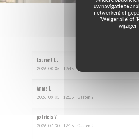
uw navigatie te anal
netwerken) of geper
'Weiger alle' of
wijzigen
Onze g
Laurent
D
2026-08-05
- 12:45 - Gasten 2
Annie
L
2026-08-05
- 12:15 - Gasten 2
patricia
V
2026-07-30
- 12:15 - Gasten 2