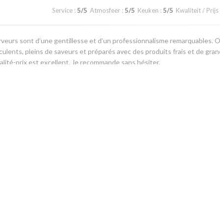
Service
:
5
/5
Atmosfeer
:
5
/5
Keuken
:
5
/5
Kwaliteit / Prijs
veurs sont d’une gentillesse et d’un professionnalisme remarquables. 
cculents, pleins de saveurs et préparés avec des produits frais et de gra
qualité-prix est excellent. Je recommande sans hésiter.
Service
:
5
/5
Atmosfeer
:
5
/5
Keuken
:
5
/5
Kwaliteit / Prijs
1
2
3