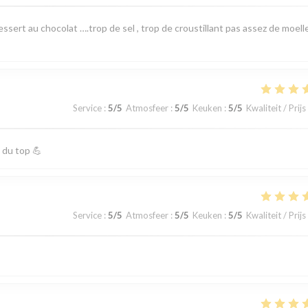
ssert au chocolat ….trop de sel , trop de croustillant pas assez de moelle
Service
:
5
/5
Atmosfeer
:
5
/5
Keuken
:
5
/5
Kwaliteit / Prijs
 du top 💪
Service
:
5
/5
Atmosfeer
:
5
/5
Keuken
:
5
/5
Kwaliteit / Prijs