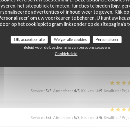
yseren, het sitepubliek te meten, functies te bieden (bijv. ge
sonaliseerde advertenties of inhoud weer te geven. Klik op '
 'Personaliseer' om uw voorkeuren te beheren. U kunt uw keu
 door op het cookiepictogram linksonder op de sitepagina's te
astbeoordelingen
OK, accepteer alle
Weiger alle cookies
Personaliseer
Beleid voor de bescherming van persoonsgegevens
Cookiebeleid
Service
:
5
/5
Atmosfeer
:
4
/5
Keuken
:
4
/5
Kwaliteit / Prijs
Service
:
5
/5
Atmosfeer
:
4
/5
Keuken
:
4
/5
Kwaliteit / Prijs
Service
:
5
/5
Atmosfeer
:
5
/5
Keuken
:
5
/5
Kwaliteit / Prijs