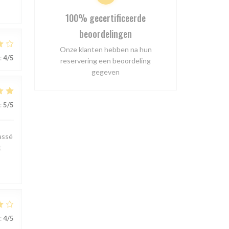
100% gecertificeerde
beoordelingen
Onze klanten hebben na hun
:
4
/5
reservering een beoordeling
gegeven
:
5
/5
passé
t
:
4
/5