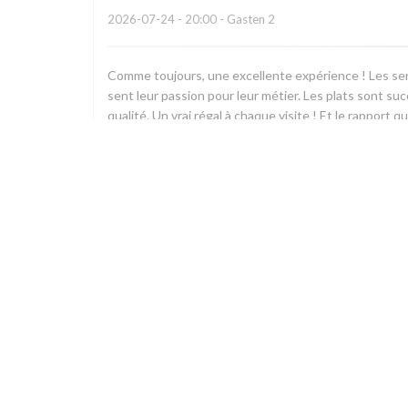
2026-07-24
- 20:00 - Gasten 2
Comme toujours, une excellente expérience ! Les ser
sent leur passion pour leur métier. Les plats sont su
qualité. Un vrai régal à chaque visite ! Et le rapport 
pierre
P
2026-07-23
- 12:15 - Gasten 4