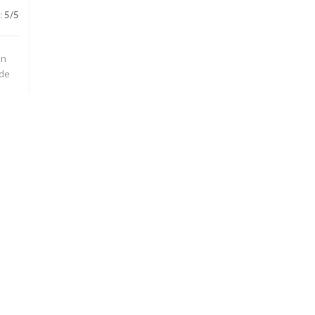
:
5
/5
On
nde
:
5
/5