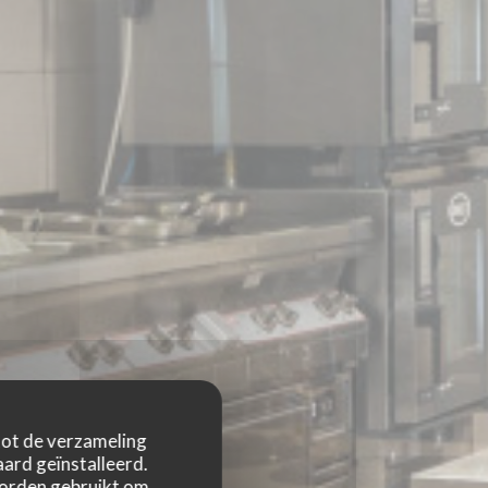
 tot de verzameling
ard geïnstalleerd.
worden gebruikt om