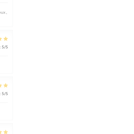
ux ,
:
5
/5
:
5
/5